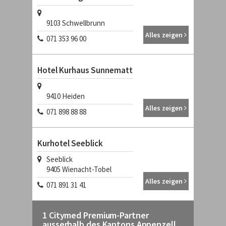
9103
Schwellbrunn
Alles zeigen
071 353 96 00
Hotel Kurhaus Sunnematt
9410
Heiden
Alles zeigen
071 898 88 88
Kurhotel Seeblick
Seeblick
9405
Wienacht-Tobel
Alles zeigen
071 891 31 41
1 Citymed Premium-Partner
ausserhalb des Kantons Appenzell