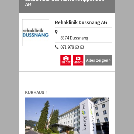
AR
Rehaklinik Dussnang AG
8374
Dussnang
071 978 63 63
Alles zeigen
BILDER
VIDEOS
KURHAUS