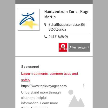
Hautzentrum Zürich Kägi
Martin
Schaffhauserstrasse 355
8050
Zürich
044 318 88 99
Alles zeigen
BILDER