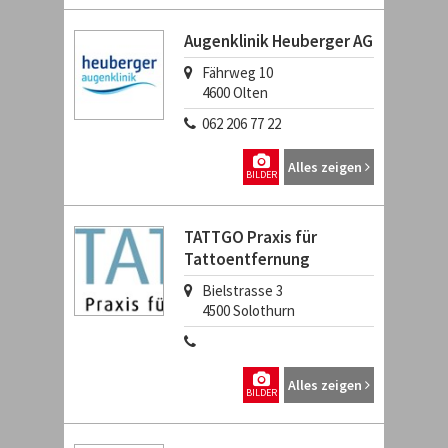
Augenklinik Heuberger AG
Fährweg 10
4600
Olten
062 206 77 22
Alles zeigen
BILDER
TATTGO Praxis für
Tattoentfernung
Bielstrasse 3
4500
Solothurn
Alles zeigen
BILDER