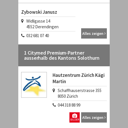
Zybowski Janusz
Widligasse 14
4552
Derendingen
Alles zeigen
032 681 07 40
1 Citymed Premium-Partner
ausserhalb des Kantons Solothurn
Hautzentrum Zürich Kägi
Martin
Schaffhauserstrasse 355
8050
Zürich
044 318 88 99
Alles zeigen
BILDER