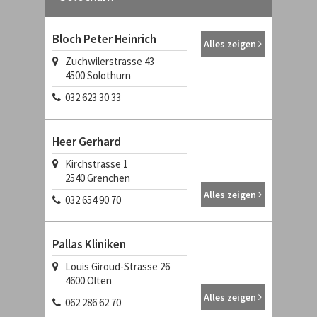
Bloch Peter Heinrich
Alles zeigen
Zuchwilerstrasse 43
4500
Solothurn
032 623 30 33
Heer Gerhard
Kirchstrasse 1
2540
Grenchen
Alles zeigen
032 654 90 70
Pallas Kliniken
Louis Giroud-Strasse 26
4600
Olten
Alles zeigen
062 286 62 70