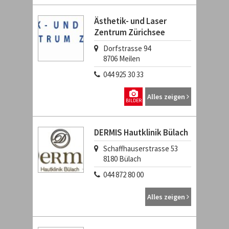
Ästhetik- und Laser
Zentrum Zürichsee
Dorfstrasse 94
8706
Meilen
044 925 30 33
Alles zeigen
BILDER
DERMIS Hautklinik Bülach
Schaffhauserstrasse 53
8180
Bülach
044 872 80 00
Alles zeigen