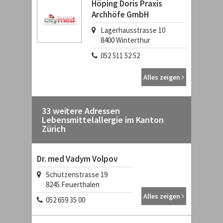
Höping Doris Praxis
Archhöfe GmbH
Lagerhausstrasse 10
8400
Winterthur
052 511 52 52
Alles zeigen
33 weitere Adressen
Lebensmittelallergie im Kanton
Zürich
Dr. med Vadym Volpov
Schützenstrasse 19
8245
Feuerthalen
Alles zeigen
052 659 35 00