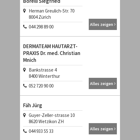
Borelli Siegfried
Herman Greulich-Str. 70
8004
Zürich
Alles zeigen
044 298 89 00
DERMATEAM HAUTARZT-
PRAXIS Dr. med. Christian
Mnich
Bankstrasse 4
8400
Winterthur
Alles zeigen
052 720 90 00
Fäh Jürg
Guyer-Zeller-strasse 10
8620
Wetzikon ZH
Alles zeigen
044 933 55 33