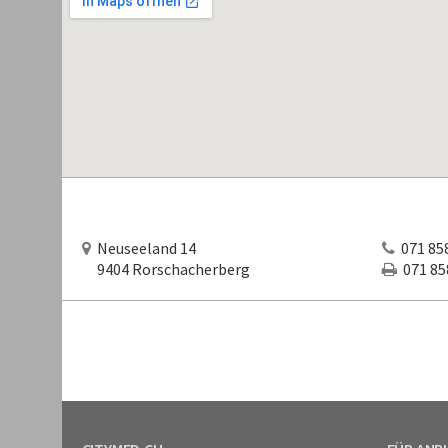
Neuseeland 14
071 858
9404 Rorschacherberg
071 858