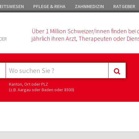
EITSWESEN
PFLEGE & REHA
ZAHNMEDIZIN
RATGEBER
Über 1 Million Schweizer/innen finden bei 
jährlich ihren Arzt, Therapeuten oder Diens
DER
Kanton, Ort oder PLZ
(z.B. Aargau oder Baden oder 8500)