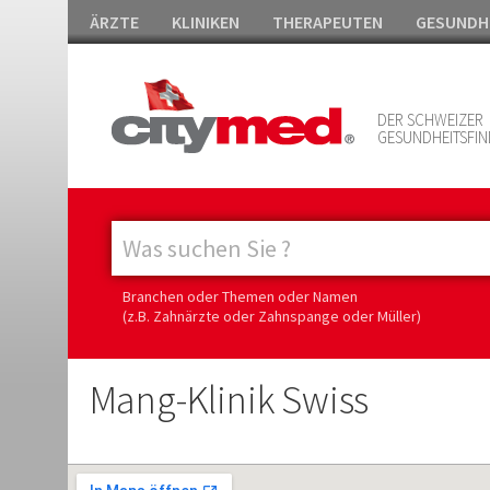
ÄRZTE
KLINIKEN
THERAPEUTEN
GESUNDH
DER SCHWEIZER
GESUNDHEITSFIN
Branchen oder Themen oder Namen
(z.B. Zahnärzte oder Zahnspange oder Müller)
Mang-Klinik Swiss