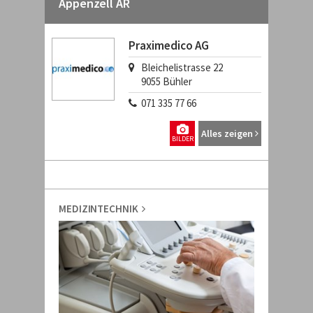
Appenzell AR
Praximedico AG
Bleichelistrasse 22
9055
Bühler
071 335 77 66
Alles zeigen
BILDER
MEDIZINTECHNIK