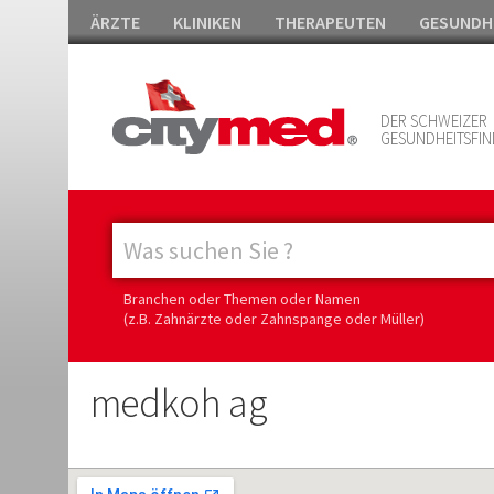
ÄRZTE
KLINIKEN
THERAPEUTEN
GESUNDH
DER SCHWEIZER
GESUNDHEITSFIN
Branchen oder Themen oder Namen
(z.B. Zahnärzte oder Zahnspange oder Müller)
medkoh ag