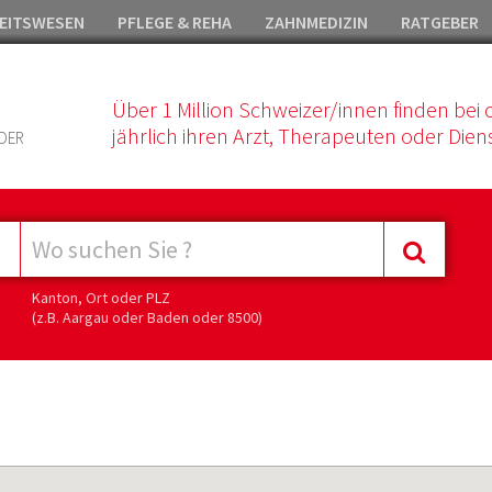
EITSWESEN
PFLEGE & REHA
ZAHNMEDIZIN
RATGEBER
Über 1 Million Schweizer/innen finden bei 
jährlich ihren Arzt, Therapeuten oder Diens
DER
Kanton, Ort oder PLZ
(z.B. Aargau oder Baden oder 8500)