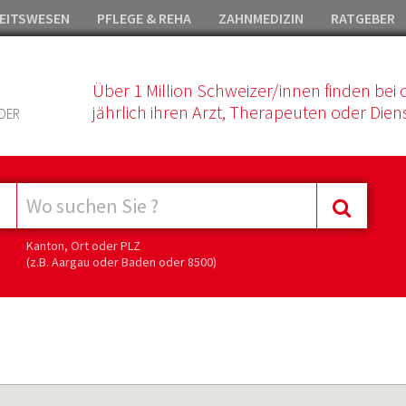
EITSWESEN
PFLEGE & REHA
ZAHNMEDIZIN
RATGEBER
Über 1 Million Schweizer/innen finden bei 
jährlich ihren Arzt, Therapeuten oder Diens
DER
Kanton, Ort oder PLZ
(z.B. Aargau oder Baden oder 8500)