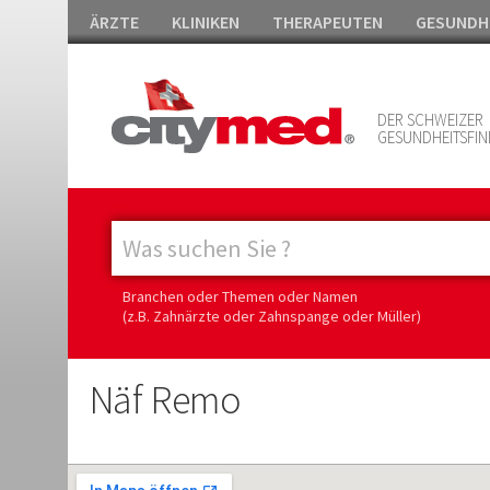
ÄRZTE
KLINIKEN
THERAPEUTEN
GESUNDH
DER SCHWEIZER
GESUNDHEITSFIN
Branchen oder Themen oder Namen
(z.B. Zahnärzte oder Zahnspange oder Müller)
Näf Remo