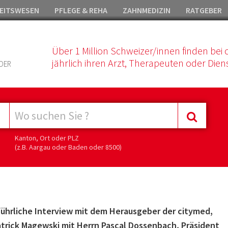
EITSWESEN
PFLEGE & REHA
ZAHNMEDIZIN
RATGEBER
Über 1 Million Schweizer/innen finden bei 
jährlich ihren Arzt, Therapeuten oder Diens
DER
Kanton, Ort oder PLZ
(z.B. Aargau oder Baden oder 8500)
führliche Interview mit dem Herausgeber der citymed,
atrick Magewski mit Herrn Pascal Dossenbach, Präsident