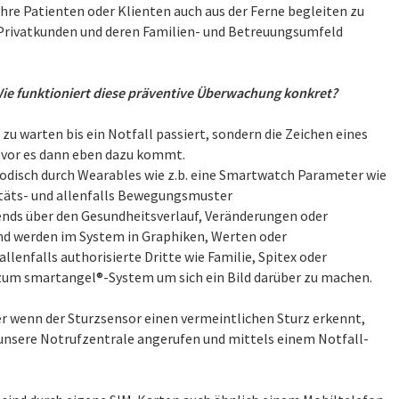
ihre Patienten oder Klienten auch aus der Ferne begleiten zu
e Privatkunden und deren Familien- und Betreuungsumfeld
ie funktioniert diese präventive Überwachung konkret?
u warten bis ein Notfall passiert, sondern die Zeichen eines
bevor es dann eben dazu kommt.
disch durch Wearables wie z.b. eine Smartwatch Parameter wie
itäts- und allenfalls Bewegungsmuster
ends über den Gesundheitsverlauf, Veränderungen oder
nd werden im System in Graphiken, Werten oder
lenfalls authorisierte Dritte wie Familie, Spitex oder
zum smartangel®-System um sich ein Bild darüber zu machen.
 wenn der Sturzsensor einen vermeintlichen Sturz erkennt,
unsere Notrufzentrale angerufen und mittels einem Notfall-
.