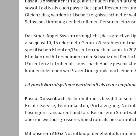
Pascal Dossenbach:
Pflegekräfte haben mit smartange
sowohl aktiv als auch passiv. Das spart Ressourcen und
Gleichzeitig werden kritische Ereignisse schneller w
Selbstbestimmung der betroffenen Personen einzusc
Das SmartAngel System ermöglicht, dass gleichzeitig 
also quasi 10, 15 oder mehr Geräte/Wearables und man 
spezifischen Klienten/Patienten machen kann. In 202
Kliniken und Altersheimen in der Schweiz und Deuts
Patienten z.b. früher als sonst nach Hause geschickt 
können oder eben wo Prävention gerade nach einem Er
citymed: Notrufsysteme werden oft als teuer empfunden
Pascal Dossenbach:
Sicherheit muss bezahlbar sein. 
Ersatz-Service, Telefonkosten, Portalzugang, Notruf
Lösungen transparent und fair. Bei unseren Smartwatc
aber ein weitaus grösseres Spektrum als herkömmlic
Mit unserem ANG3 Notrufknopf der ebenfalls drinnen u