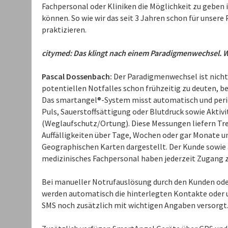
Fachpersonal oder Kliniken die Möglichkeit zu geben 
können. So wie wir das seit 3 Jahren schon für unser
praktizieren.
citymed: Das klingt nach einem Paradigmenwechsel. W
Pascal Dossenbach:
Der Paradigmenwechsel ist nicht z
potentiellen Notfalles schon frühzeitig zu deuten, 
Das smartangel®-System misst automatisch und perio
Puls, Sauerstoffsättigung oder Blutdruck sowie Aktiv
(Weglaufschutz/Ortung). Diese Messungen liefern Tr
Auffälligkeiten über Tage, Wochen oder gar Monate u
Geographischen Karten dargestellt. Der Kunde sowie al
medizinisches Fachpersonal haben jederzeit Zugang 
Bei manueller Notrufauslösung durch den Kunden oder
werden automatisch die hinterlegten Kontakte oder 
SMS noch zusätzlich mit wichtigen Angaben versorgt