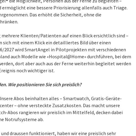
l® die Möglichkeit, Personen aus der Ferne zu begleiten –
 ermöglicht eine bessere Priorisierung allenfalls auch Triage.
ahrgenommen. Das erhöht die Sicherheit, ohne die
hränken.
mehrere Klienten/Patienten auf einen Blick ersichtlich sind –
sich mit einem Klick ein detailliertes Bild über einen
6/2027 wird SmartAngel in Pilotprojekten mit verschiedenen
chland auch Modelle wie «Hospital@Home» durchführen, bei dem
werden, dort aber auch aus der Ferne weiterhin begleitet werden
eignis noch wichtiger ist.
. Wie positionieren Sie sich preislich?
Unsere Abos beinhalten alles – Smartwatch, Gratis-Geräte-
center – ohne versteckte Zusatzkosten. Das macht unsere
h-Abos rangieren wir preislich im Mittelfeld, decken dabei
he Notrufsysteme ab.
nd draussen funktioniert, haben wir eine preislich sehr