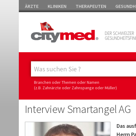
ÄRZTE
KLINIKEN
THERAPEUTEN
GESUNDH
DER SCHWEIZER
GESUNDHEITSFIN
Branchen oder Themen oder Namen
(z.B. Zahnärzte oder Zahnspange oder Müller)
Interview Smartangel AG
Das aus
Herrn P