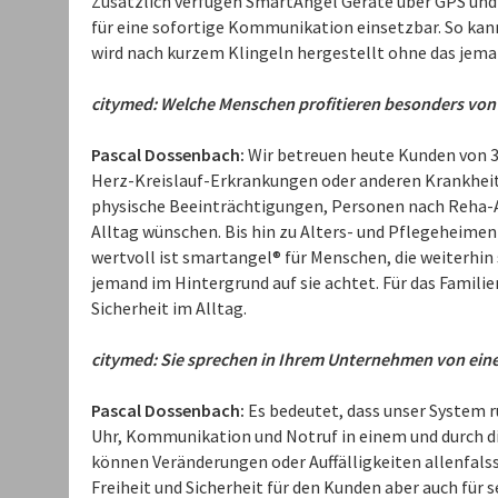
Zusätzlich verfügen SmartAngel Geräte über GPS und 
für eine sofortige Kommunikation einsetzbar. So kann
wird nach kurzem Klingeln hergestellt ohne das jem
citymed: Welche Menschen profitieren besonders von
Pascal Dossenbach:
Wir betreuen heute Kunden von 3
Herz-Kreislauf-Erkrankungen oder anderen Krankheit
physische Beeinträchtigungen, Personen nach Reha-A
Alltag wünschen. Bis hin zu Alters- und Pflegeheimen
wertvoll ist smartangel® für Menschen, die weiterhi
jemand im Hintergrund auf sie achtet. Für das Famili
Sicherheit im Alltag.
citymed: Sie sprechen in Ihrem Unternehmen von ei
Pascal Dossenbach:
Es bedeutet, dass unser System 
Uhr, Kommunikation und Notruf in einem und durch 
können Veränderungen oder Auffälligkeiten allenfalss 
Freiheit und Sicherheit für den Kunden aber auch für s