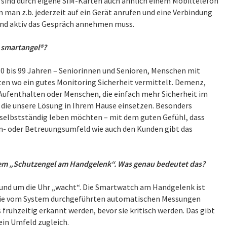
sind durch eigene SIM-Karten auch ähnlich einem Mobiltelefon
 man z.b. jederzeit auf ein Gerät anrufen und eine Verbindung
and aktiv das Gespräch annehmen muss.
 smartangel®?
0 bis 99 Jahren – Seniorinnen und Senioren, Menschen mit
en wo ein gutes Monitoring Sicherheit vermittelt. Demenz,
ufenthalten oder Menschen, die einfach mehr Sicherheit im
 die unsere Lösung in Ihrem Hause einsetzen. Besonders
n selbstständig leben möchten – mit dem guten Gefühl, dass
en- oder Betreuungsumfeld wie auch den Kunden gibt das
nem „Schutzengel am Handgelenk“. Was genau bedeutet das?
rund um die Uhr „wacht“. Die Smartwatch am Handgelenk ist
die vom System durchgeführten automatischen Messungen
frühzeitig erkannt werden, bevor sie kritisch werden. Das gibt
ein Umfeld zugleich.