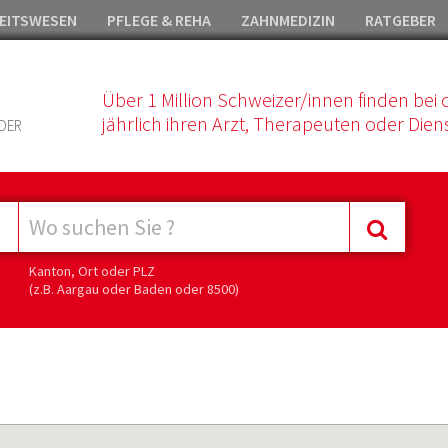
EITSWESEN
PFLEGE & REHA
ZAHNMEDIZIN
RATGEBER
Über 1 Million Schweizer/innen finden bei 
jährlich ihren Arzt, Therapeuten oder Diens
DER
Kanton, Ort oder PLZ
(z.B. Aargau oder Baden oder 8500)