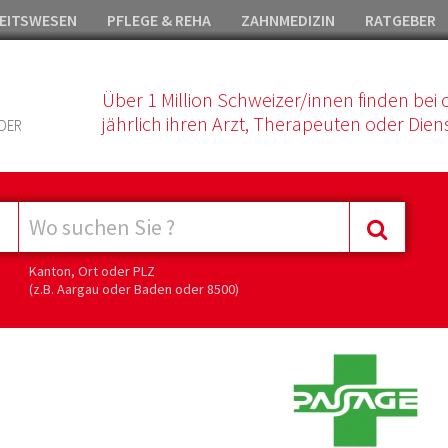
EITSWESEN
PFLEGE & REHA
ZAHNMEDIZIN
RATGEBER
Über 1 Million Schweizer/innen finden bei 
jährlich ihren Arzt, Therapeuten oder Diens
DER
Kanton, Ort oder PLZ
(z.B. Aargau oder Baden oder 8500)