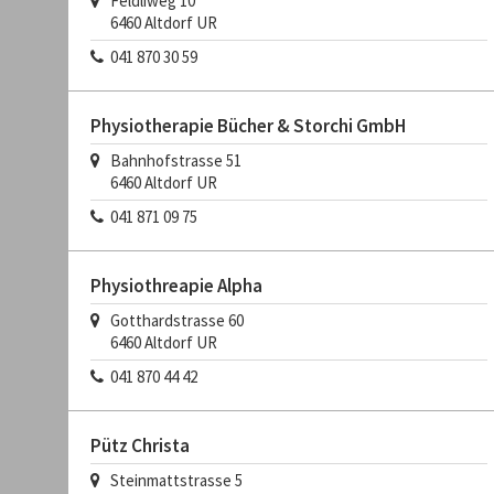
Feldliweg 10
6460
Altdorf UR
041 870 30 59
Physiotherapie Bücher & Storchi GmbH
Bahnhofstrasse 51
6460
Altdorf UR
041 871 09 75
Physiothreapie Alpha
Gotthardstrasse 60
6460
Altdorf UR
041 870 44 42
Pütz Christa
Steinmattstrasse 5