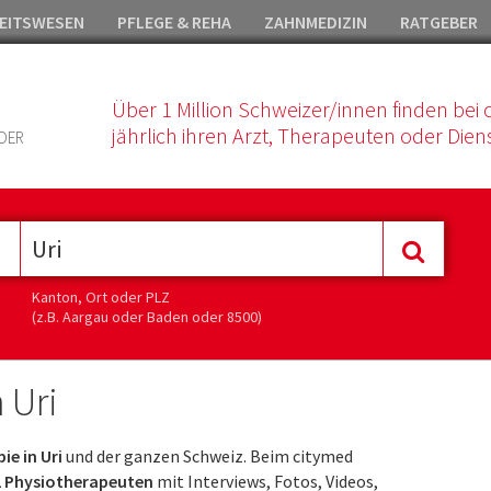
EITSWESEN
PFLEGE & REHA
ZAHNMEDIZIN
RATGEBER
Über 1 Million Schweizer/innen finden bei 
jährlich ihren Arzt, Therapeuten oder Diens
DER
Kanton, Ort oder PLZ
(z.B. Aargau oder Baden oder 8500)
 Uri
ie in Uri
und der ganzen Schweiz. Beim citymed
2 Physiotherapeuten
mit Interviews, Fotos, Videos,