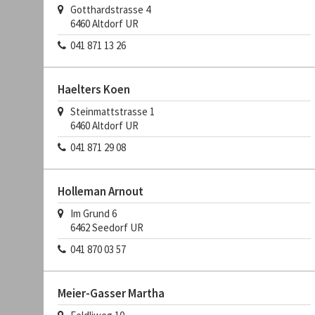
Gotthardstrasse 4
6460
Altdorf UR
041 871 13 26
Haelters Koen
Steinmattstrasse 1
6460
Altdorf UR
041 871 29 08
Holleman Arnout
Im Grund 6
6462
Seedorf UR
041 870 03 57
Meier-Gasser Martha