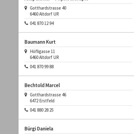
Gotthardstrasse 40
6460
Altdorf UR
041 870 12 94
Baumann Kurt
Höfligasse 11
6460
Altdorf UR
041 870 99 88
Bechtold Marcel
Gotthardstrasse 46
6472
Erstfeld
041 880 28 25
Bürgi Daniela