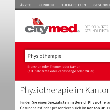
ÄRZTE
KLINIKEN
THERAPEUTEN
GESUNDH
DER SCHWEIZER
GESUNDHEITSFIN
Branchen oder Themen oder Namen
(z.B. Zahnärzte oder Zahnspange oder Müller)
Physiotherapie im Kanton
Finden Sie einen Spezialisten im Bereich
Physiotherap
Gesundheitsfinder präsentieren sich im
Kanton Uri 1