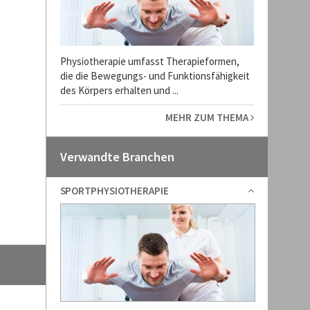
Physiotherapie umfasst Therapieformen,
die die Bewegungs- und Funktionsfähigkeit
des Körpers erhalten und ...
MEHR ZUM THEMA
Interview mit Herrn Jesse Barth, Phy
Das ausführliche Interview mit dem He
Verwandte Branchen
citymed, Herrn Patrick Magewski mit He
Inhaber von der Physiotopia AG zum Th
SPORTPHYSIOTHERAPIE
zum Interview