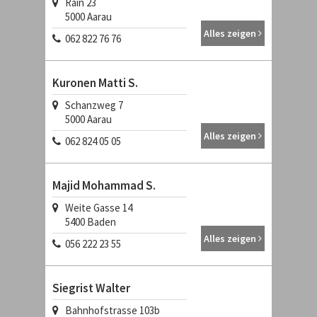
Rain 23
5000
Aarau
Alles zeigen
062 822 76 76
Kuronen Matti S.
Schanzweg 7
5000
Aarau
Alles zeigen
062 824 05 05
Majid Mohammad S.
Weite Gasse 14
5400
Baden
Alles zeigen
056 222 23 55
Siegrist Walter
Bahnhofstrasse 103b