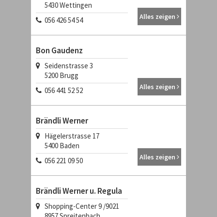
5430
Wettingen
Alles zeigen
056 426 54 54
Bon Gaudenz
Seidenstrasse 3
5200
Brugg
Alles zeigen
056 441 52 52
Brändli Werner
Hägelerstrasse 17
5400
Baden
Alles zeigen
056 221 09 50
Brändli Werner u. Regula
Shopping-Center 9 /9021
8957
Spreitenbach