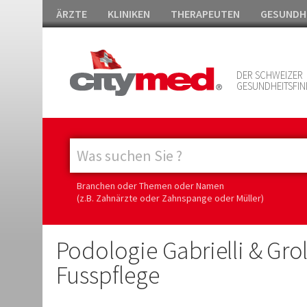
ÄRZTE
KLINIKEN
THERAPEUTEN
GESUNDH
DER SCHWEIZER
GESUNDHEITSFIN
Branchen oder Themen oder Namen
(z.B. Zahnärzte oder Zahnspange oder Müller)
Podologie Gabrielli & Gr
Fusspflege