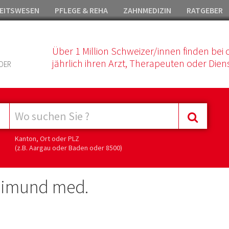
EITSWESEN
PFLEGE & REHA
ZAHNMEDIZIN
RATGEBER
Über 1 Million Schweizer/innen finden bei 
jährlich ihren Arzt, Therapeuten oder Diens
DER
Kanton, Ort oder PLZ
(z.B. Aargau oder Baden oder 8500)
olimund med.