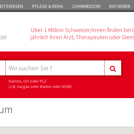
EITSWESEN
PFLEGE & REHA
ZAHNMEDIZIN
RATGEBER
Über 1 Million Schweizer/innen finden bei 
jährlich ihren Arzt, Therapeuten oder Diens
DER
Kanton, Ort oder PLZ
(z.B. Aargau oder Baden oder 8500)
rum