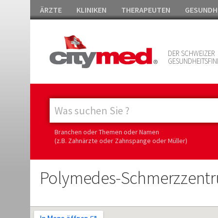
ÄRZTE
KLINIKEN
THERAPEUTEN
GESUNDH
DER SCHWEIZER
GESUNDHEITSFIN
Branchen oder Themen oder Namen
(z.B. Zahnärzte oder Zahnspange oder Müller)
Polymedes-Schmerzzent