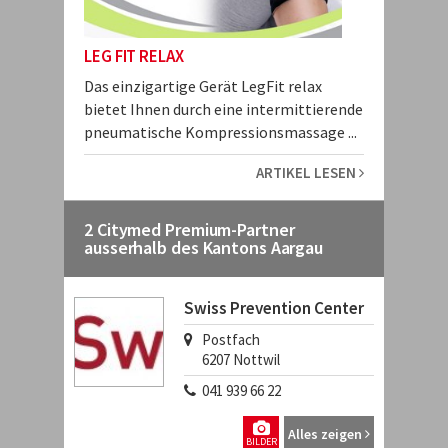
LEG FIT RELAX
Das einzigartige Gerät LegFit relax
bietet Ihnen durch eine intermittierende
pneumatische Kompressionsmassage ...
ARTIKEL LESEN
2 Citymed Premium-Partner
ausserhalb des Kantons Aargau
Swiss Prevention Center
Postfach
6207
Nottwil
041 939 66 22
Alles zeigen
BILDER