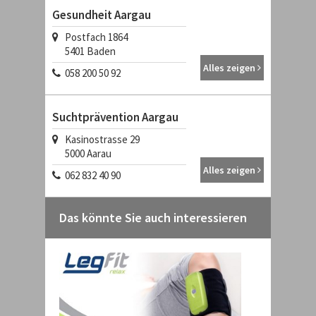
Gesundheit Aargau
Postfach 1864
5401
Baden
Alles zeigen
058 200 50 92
Suchtprävention Aargau
Kasinostrasse 29
5000
Aarau
Alles zeigen
062 832 40 90
Das könnte Sie auch interessieren