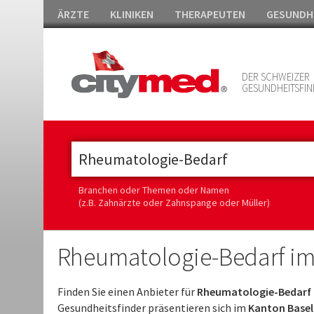
ÄRZTE
KLINIKEN
THERAPEUTEN
GESUNDH
DER SCHWEIZER
GESUNDHEITSFIN
Branchen oder Themen oder Namen
(z.B. Zahnärzte oder Zahnspange oder Müller)
Rheumatologie-Bedarf im
Finden Sie einen Anbieter für
Rheumatologie-Bedarf i
Gesundheitsfinder präsentieren sich im
Kanton Basel