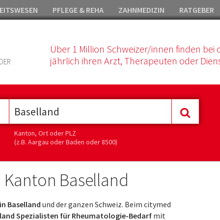
EITSWESEN
PFLEGE & REHA
ZAHNMEDIZIN
RATGEBER
Über 1 Million Schweizer/innen finden bei 
jährlich ihren Arzt, Therapeuten oder Diens
DER
Kanton, Ort oder PLZ
(z.B. Aargau oder Baden oder 8500)
 Kanton Baselland
n Baselland
und der ganzen Schweiz. Beim citymed
land Spezialisten für Rheumatologie-Bedarf
mit