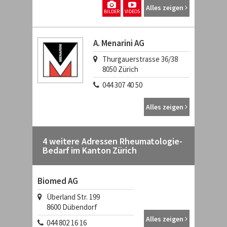
Alles zeigen
BILDER
VIDEOS
A. Menarini AG
Thurgauerstrasse 36/38
8050
Zürich
044 307 40 50
Alles zeigen
4 weitere Adressen Rheumatologie-
Bedarf im Kanton Zürich
Biomed AG
Überland Str. 199
8600
Dübendorf
Alles zeigen
044 802 16 16