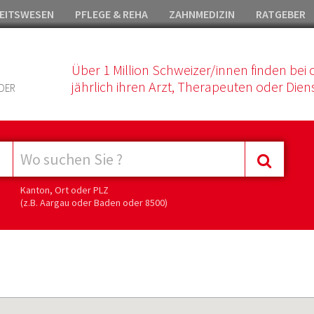
EITSWESEN
PFLEGE & REHA
ZAHNMEDIZIN
RATGEBER
Über 1 Million Schweizer/innen finden bei 
jährlich ihren Arzt, Therapeuten oder Diens
DER
Kanton, Ort oder PLZ
(z.B. Aargau oder Baden oder 8500)