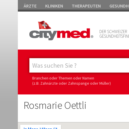
ÄRZTE
KLINIKEN
THERAPEUTEN
GESUNDH
DER SCHWEIZER
GESUNDHEITSFIN
Branchen oder Themen oder Namen
(z.B. Zahnärzte oder Zahnspange oder Müller)
Rosmarie Oettli