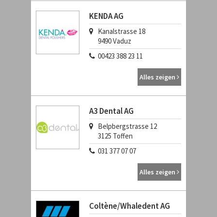
KENDA AG
Kanalstrasse 18
9490
Vaduz
00423 388 23 11
Alles zeigen
A3 Dental AG
Belpbergstrasse 12
3125
Toffen
031 377 07 07
Alles zeigen
Coltène/Whaledent AG