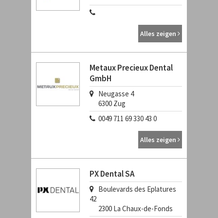
Alles zeigen
Metaux Precieux Dental
GmbH
Neugasse 4
6300
Zug
0049 711 69 330 43 0
Alles zeigen
PX Dental SA
Boulevards des Eplatures
42
2300
La Chaux-de-Fonds