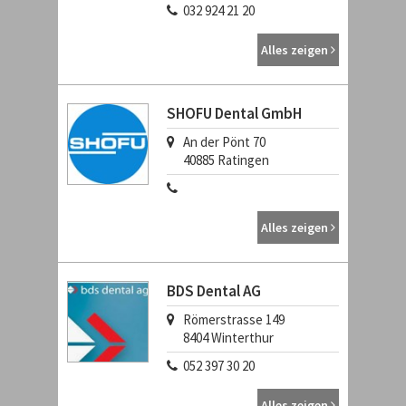
032 924 21 20
Alles zeigen
SHOFU Dental GmbH
An der Pönt 70
40885
Ratingen
Alles zeigen
BDS Dental AG
Römerstrasse 149
8404
Winterthur
052 397 30 20
Alles zeigen