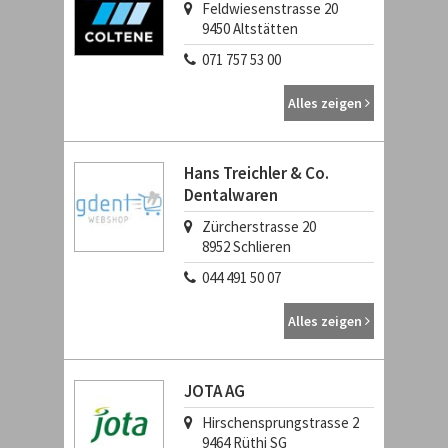
Feldwiesenstrasse 20
9450
Altstätten
071 757 53 00
Alles zeigen
Hans Treichler & Co.
Dentalwaren
Zürcherstrasse 20
8952
Schlieren
044 491 50 07
Alles zeigen
JOTA AG
Hirschensprungstrasse 2
9464
Rüthi SG