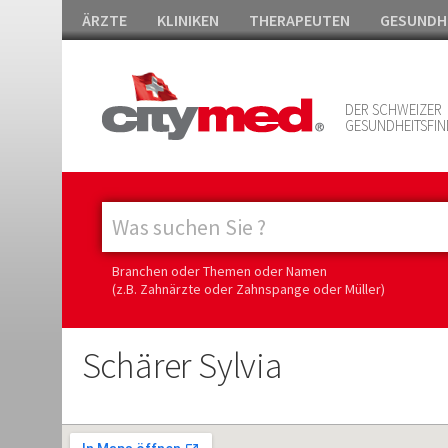
ÄRZTE
KLINIKEN
THERAPEUTEN
GESUNDH
DER SCHWEIZER
GESUNDHEITSFIN
Branchen oder Themen oder Namen
(z.B. Zahnärzte oder Zahnspange oder Müller)
Schärer Sylvia