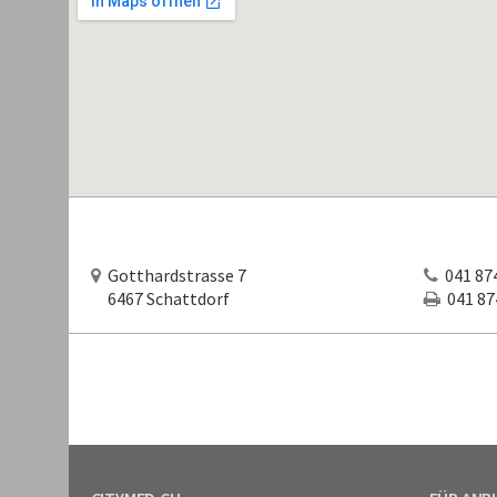
Gotthardstrasse 7
041 874
6467 Schattdorf
041 874