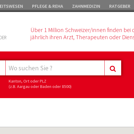
EITSWESEN
PFLEGE & REHA
ZAHNMEDIZIN
RATGEBER
Über 1 Million Schweizer/innen finden bei 
jährlich ihren Arzt, Therapeuten oder Diens
DER
Kanton, Ort oder PLZ
(z.B. Aargau oder Baden oder 8500)