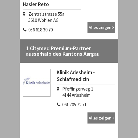
Hasler Reto
Zentralstrasse 55a
5610
Wohlen AG
Alles zeigen
056 618 30 70
1 Citymed Premium-Partner
ausserhalb des Kantons Aargau
Klinik Arlesheim -
Schlafmedizin
Pfeffingerweg 1
4144
Arlesheim
061 705 72 71
Alles zeigen