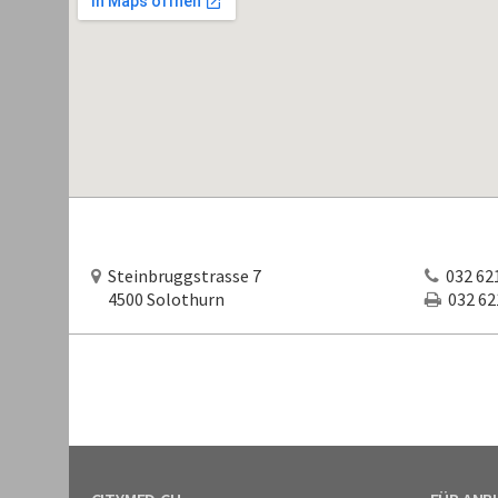
Steinbruggstrasse 7
032 621
4500 Solothurn
032 621