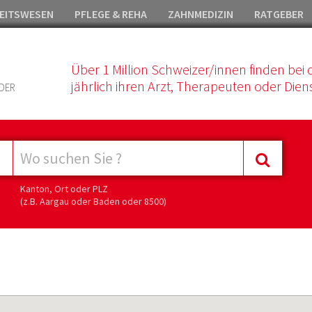
EITSWESEN
PFLEGE & REHA
ZAHNMEDIZIN
RATGEBER
Über 1 Million Schweizer/innen finden bei 
jährlich ihren Arzt, Therapeuten oder Diens
DER
Kanton, Ort oder PLZ
(z.B. Aargau oder Baden oder 8500)