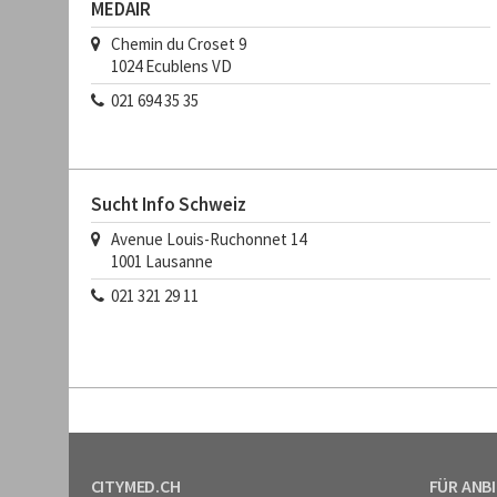
MEDAIR
Chemin du Croset 9
1024
Ecublens VD
021 694 35 35
Sucht Info Schweiz
Avenue Louis-Ruchonnet 14
1001
Lausanne
021 321 29 11
CITYMED.CH
FÜR ANB