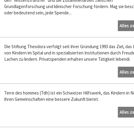
den "Wissenstransfer" und die Zusammenarbeit zwischen
Grundlagenforschung und klinischer Forschung fördern. Mag sie bes
oder bedeutend sein, jede Spende...
Alles z
Die Stiftung Theodora verfolgt seit ihrer Gründung 1993 das Ziel, das
von Kindern im Spital und in spezialisierten Institutionen durch Freud
Lachen zu lindern. Privatspenden erhalten unsere Tätigkeit lebendi.
Alles z
Terre des hommes (Tdh) ist ein Schweizer Hilfswerk, das Kindern in 
ihren Gemeinschaften eine bessere Zukunft bietet.
Alles z