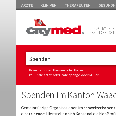
ÄRZTE
KLINIKEN
THERAPEUTEN
GESUNDH
DER SCHWEIZER
GESUNDHEITSFIN
Branchen oder Themen oder Namen
(z.B. Zahnärzte oder Zahnspange oder Müller)
Spenden im Kanton Waa
Gemeinnützige Organisationen im
schweizerischen 
einer
Spende
. Hier stellen sich Kantonal die NonProf