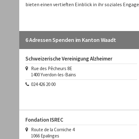
bieten einen vertieften Einblick in ihr soziales Engag
6 Adressen Spenden im Kanton Waadt
Schweizerische Vereinigung Alzheimer
Rue des Pêcheurs 8E
1400
Yverdon-les-Bains
024 426 20 00
Fondation ISREC
Route de la Corniche 4
1066
Epalinges