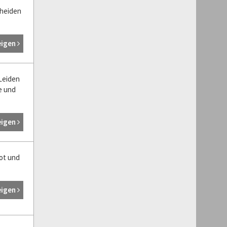
cheiden
eigen
 Leiden
e und
eigen
Not und
eigen