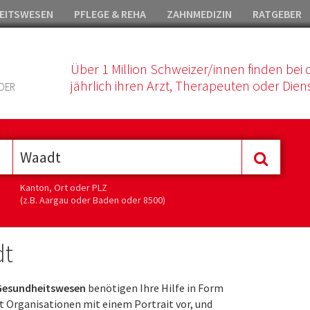
EITSWESEN
PFLEGE & REHA
ZAHNMEDIZIN
RATGEBER
Über 1 Million Schweizer/innen finden bei 
jährlich ihren Arzt, Therapeuten oder Diens
DER
Kanton, Ort oder PLZ
(z.B. Aargau oder Baden oder 8500)
dt
Gesundheitswesen
benötigen Ihre Hilfe in Form
it Organisationen mit einem Portrait vor, und