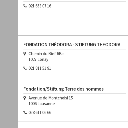
021 653 07 16
FONDATION THÉODORA - STIFTUNG THEODORA
Chemin du Bief 6Bis
1027
Lonay
021 811 51 91
Fondation/Stiftung Terre des hommes
Avenue de Montchoisi 15
1006
Lausanne
058 611 06 66