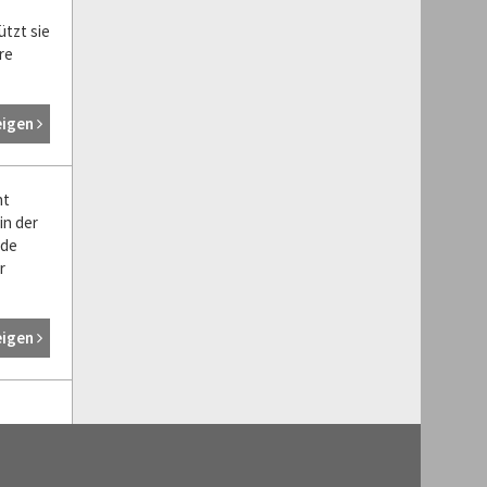
tzt sie
re
eigen
ht
in der
nde
r
eigen