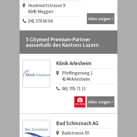
Huobmattstrasse 9
6045
Meggen
Alles zeigen
041 379 60 04
5 Citymed Premium-Partner
ausserhalb des Kantons Luzern
Klinik Arlesheim
Pfeffingerweg 1
4144
Arlesheim
061 705 71 11
Alles zeigen
BILDER
Bad Schinznach AG
Badstrasse 50