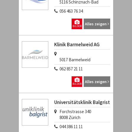
5116
Schinznach-Bad
056 463 76 34
Alles zeigen
BILDER
Klinik Barmelweid AG
5017
Barmelweid
062 857 21 11
Alles zeigen
BILDER
Universitätsklinik Balgrist
Forchstrasse 340
8008
Zürich
044 386 11 11