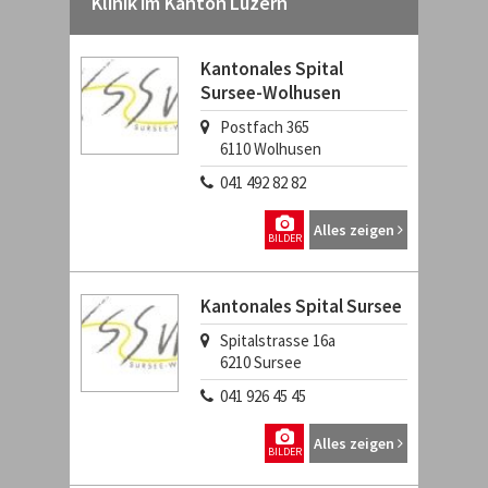
Klinik im Kanton Luzern
Kantonales Spital
Sursee-Wolhusen
Postfach 365
6110
Wolhusen
041 492 82 82
Alles zeigen
BILDER
Kantonales Spital Sursee
Spitalstrasse 16a
6210
Sursee
041 926 45 45
Alles zeigen
BILDER