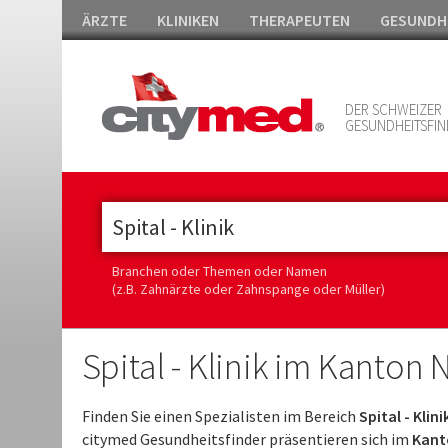
ÄRZTE
KLINIKEN
THERAPEUTEN
GESUNDH
DER SCHWEIZER
GESUNDHEITSFIN
Branchen oder Themen oder Namen
(z.B. Zahnärzte oder Zahnspange oder Müller)
Spital - Klinik im Kanton
Finden Sie einen Spezialisten im Bereich
Spital - Klin
citymed Gesundheitsfinder präsentieren sich im
Kant