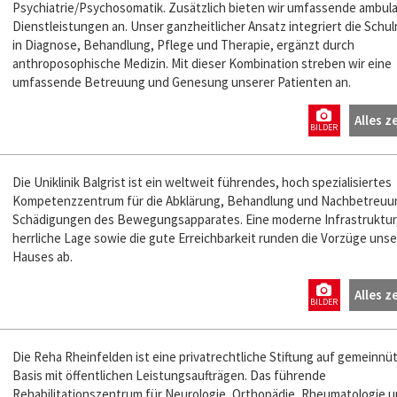
Psychiatrie/Psychosomatik. Zusätzlich bieten wir umfassende ambul
Dienstleistungen an. Unser ganzheitlicher Ansatz integriert die Schu
in Diagnose, Behandlung, Pflege und Therapie, ergänzt durch
anthroposophische Medizin. Mit dieser Kombination streben wir eine
umfassende Betreuung und Genesung unserer Patienten an.
Alles z
BILDER
Die Uniklinik Balgrist ist ein weltweit führendes, hoch spezialisiertes
Kompetenzzentrum für die Abklärung, Behandlung und Nachbetreuun
Schädigungen des Bewegungsapparates. Eine moderne Infrastruktur,
herrliche Lage sowie die gute Erreichbarkeit runden die Vorzüge uns
Hauses ab.
Alles z
BILDER
Die Reha Rheinfelden ist eine privatrechtliche Stiftung auf gemeinnü
Basis mit öffentlichen Leistungsaufträgen. Das führende
Rehabilitationszentrum für Neurologie, Orthopädie, Rheumatologie 