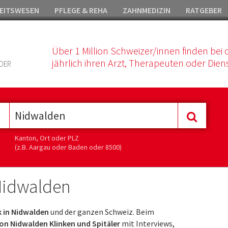
EITSWESEN
PFLEGE & REHA
ZAHNMEDIZIN
RATGEBER
Über 1 Million Schweizer/innen finden bei 
jährlich ihren Arzt, Therapeuten oder Diens
DER
Kanton, Ort oder PLZ
(z.B. Aargau oder Baden oder 8500)
 Nidwalden
ik in Nidwalden
und der ganzen Schweiz. Beim
on Nidwalden Klinken und Spitäler
mit Interviews,