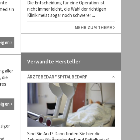
Die Entscheidung für eine Operation ist
ante
nicht immer leicht, die Wahl der richtigen
lmedizin
Klinik meist sogar noch schwerer ...
MEHR ZUM THEMA
eigen
Verwandte Hersteller
g aller
ÄRZTEBEDARF SPITALBEDARF
 die
eres
eigen
tziger
Sind Sie Arzt? Dann finden Sie hier die
und
Anbieter für Ärztebedarf und Spitalbedarf