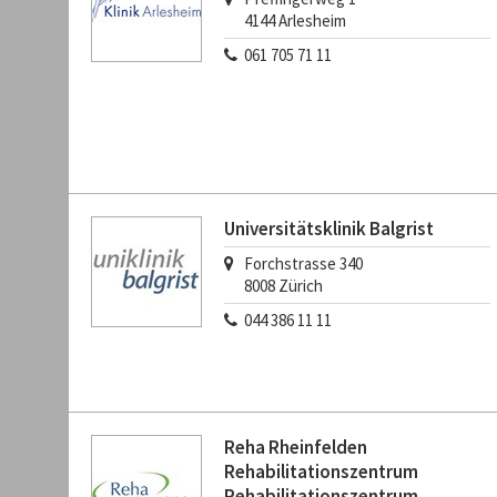
4144
Arlesheim
061 705 71 11
Universitätsklinik Balgrist
Forchstrasse 340
8008
Zürich
044 386 11 11
Reha Rheinfelden
Rehabilitationszentrum
Rehabilitationszentrum