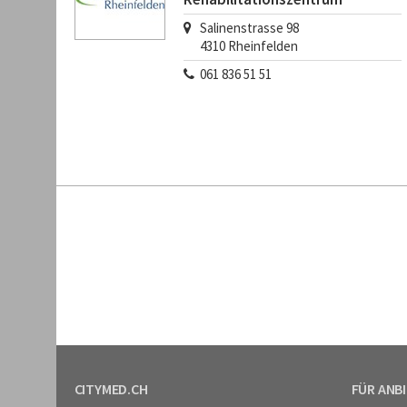
Salinenstrasse 98
4310
Rheinfelden
061 836 51 51
CITYMED.CH
FÜR ANB