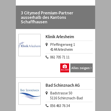
3 Citymed Premium-Partner
ausserhalb des Kantons
Schaffhausen
Klinik Arlesheim
Pfeffingerweg 1
4144
Arlesheim
061 705 71 11
Alles zeigen
BILDER
Bad Schinznach AG
Badstrasse 50
5116
Schinznach-Bad
056 463 76 34