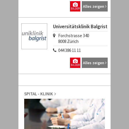
Alles zeigen
BILDER
Universitätsklinik Balgrist
Forchstrasse 340
8008
Zürich
044 386 11 11
Alles zeigen
BILDER
SPITAL - KLINIK