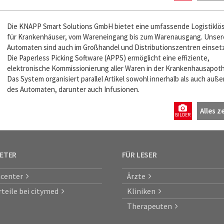
Die KNAPP Smart Solutions GmbH bietet eine umfassende Logistiklö
für Krankenhäuser, vom Wareneingang bis zum Warenausgang. Unser
Automaten sind auch im Großhandel und Distributionszentren einsetz
Die Paperless Picking Software (APPS) ermöglicht eine effiziente,
elektronische Kommissionierung aller Waren in der Krankenhausapot
Das System organisiert parallel Artikel sowohl innerhalb als auch auße
des Automaten, darunter auch Infusionen.
Alles z
BILDER
IETER
FÜR LESER
center
Ärzte
rteile bei citymed
Kliniken
Therapeuten