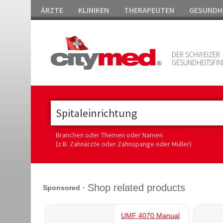
ÄRZTE
KLINIKEN
THERAPEUTEN
GESUNDH
DER SCHWEIZER
GESUNDHEITSFIN
Branchen oder Themen oder Namen
(z.B. Zahnärzte oder Zahnspange oder Müller)