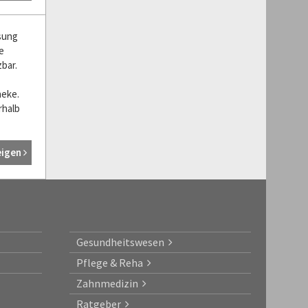
sung
e
bar.
heke.
rhalb
eigen
Gesundheitswesen
Pflege & Reha
Zahnmedizin
Ratgeber