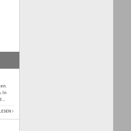
ten.
. In
...
 LESEN