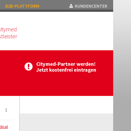
B2B-PLATTFORM
KUNDENCENTER
citymed
tleister