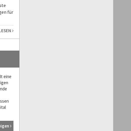
ste
gen für
 LESEN
lt eine
sigen
ende
assen
ital
eigen