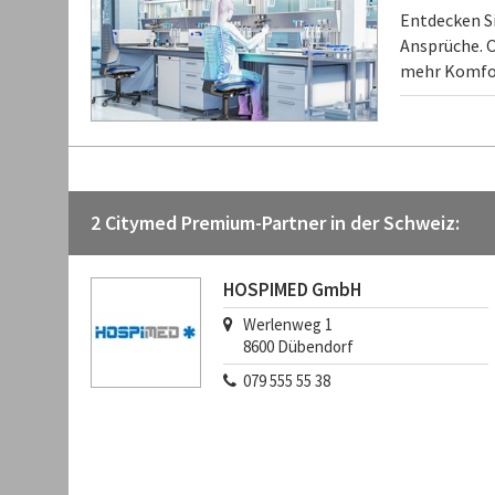
Entdecken S
Ansprüche. O
mehr Komfort
2 Citymed Premium-Partner in der Schweiz:
HOSPIMED GmbH
Werlenweg 1
8600
Dübendorf
079 555 55 38