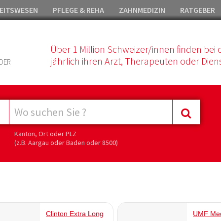
EITSWESEN
PFLEGE & REHA
ZAHNMEDIZIN
RATGEBER
Über 1 Million Schweizer/innen finden bei 
jährlich ihren Arzt, Therapeuten oder Diens
DER
Kanton, Ort oder PLZ
(z.B. Aargau oder Baden oder 8500)