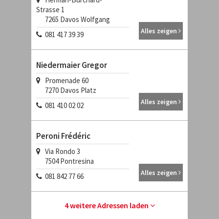
Strasse 1
7265
Davos Wolfgang
Alles zeigen
081 417 39 39
Niedermaier Gregor
Promenade 60
7270
Davos Platz
Alles zeigen
081 410 02 02
Peroni Frédéric
Via Rondo 3
7504
Pontresina
Alles zeigen
081 842 77 66
4 weitere Adressen laden