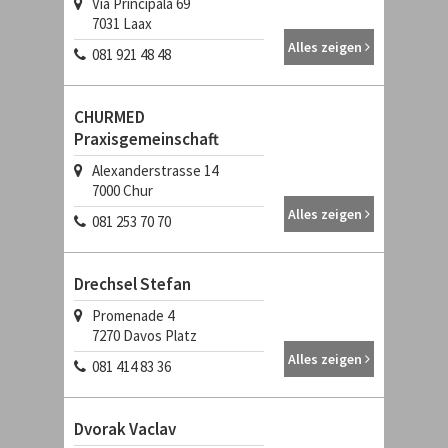
Via Principala 69
7031
Laax
Alles zeigen
081 921 48 48
CHURMED
Praxisgemeinschaft
Alexanderstrasse 14
7000
Chur
Alles zeigen
081 253 70 70
Drechsel Stefan
Promenade 4
7270
Davos Platz
Alles zeigen
081 414 83 36
Dvorak Vaclav