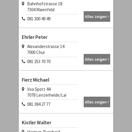
Bahnhofstrasse 18
7304
Maienfeld
Alles zeigen
081 300 49 49
Ehrler Peter
Alexanderstrasse 14
7000
Chur
Alles zeigen
081 253 70 70
Fierz Michael
Voa Sporz 44
7078
Lenzerheide/Lai
Alles zeigen
081 384 27 77
Kistler Walter
Herman-Burchard-