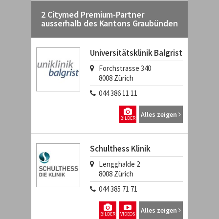
2 Citymed Premium-Partner
ausserhalb des Kantons Graubünden
Universitätsklinik Balgrist
Forchstrasse 340
8008
Zürich
044 386 11 11
Alles zeigen
BILDER
Schulthess Klinik
Lengghalde 2
8008
Zürich
044 385 71 71
Alles zeigen
BILDER
VIDEOS