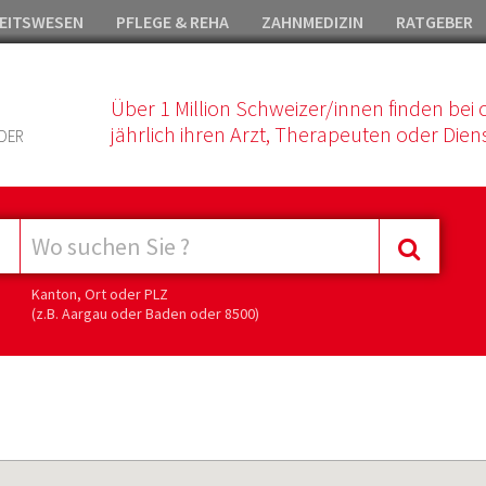
EITSWESEN
PFLEGE & REHA
ZAHNMEDIZIN
RATGEBER
Über 1 Million Schweizer/innen finden bei 
jährlich ihren Arzt, Therapeuten oder Diens
DER
Kanton, Ort oder PLZ
(z.B. Aargau oder Baden oder 8500)