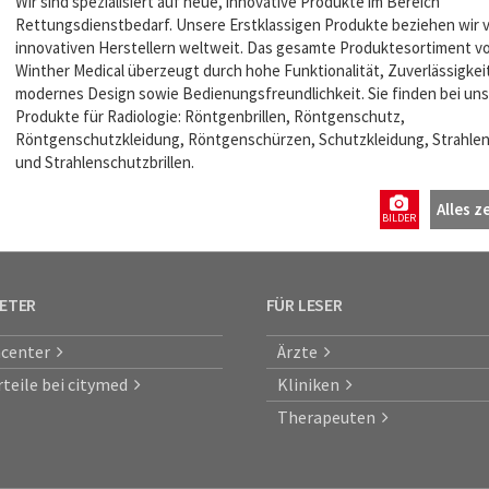
Wir sind spezialisiert auf neue, innovative Produkte im Bereich
Rettungsdienstbedarf. Unsere Erstklassigen Produkte beziehen wir 
innovativen Herstellern weltweit. Das gesamte Produktesortiment v
Winther Medical überzeugt durch hohe Funktionalität, Zuverlässigkei
modernes Design sowie Bedienungsfreundlichkeit. Sie finden bei uns
Produkte für Radiologie: Röntgenbrillen, Röntgenschutz,
Röntgenschutzkleidung, Röntgenschürzen, Schutzkleidung, Strahle
und Strahlenschutzbrillen.
Alles z
BILDER
IETER
FÜR LESER
center
Ärzte
rteile bei citymed
Kliniken
Therapeuten