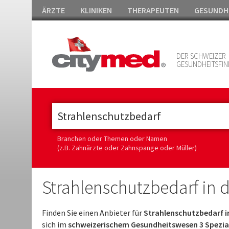
ÄRZTE
KLINIKEN
THERAPEUTEN
GESUNDH
DER SCHWEIZER
GESUNDHEITSFIN
Branchen oder Themen oder Namen
(z.B. Zahnärzte oder Zahnspange oder Müller)
Strahlenschutzbedarf in 
Finden Sie einen Anbieter für
Strahlenschutzbedarf i
sich im
schweizerischem Gesundheitswesen 3 Spezial