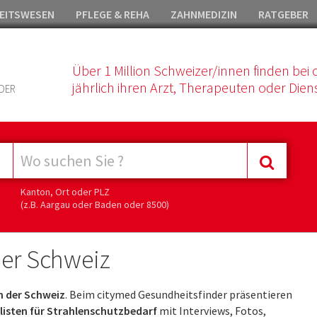
EITSWESEN
PFLEGE & REHA
ZAHNMEDIZIN
RATGEBER
Über 1 Million Schweizer/innen finden bei 
jährlich ihren Arzt, Therapeuten oder Diens
DER
Kanton, Ort oder PLZ
(z.B. Aargau oder Baden oder 8500)
der Schweiz
n der Schweiz
. Beim citymed Gesundheitsfinder präsentieren
isten für Strahlenschutzbedarf
mit Interviews, Fotos,