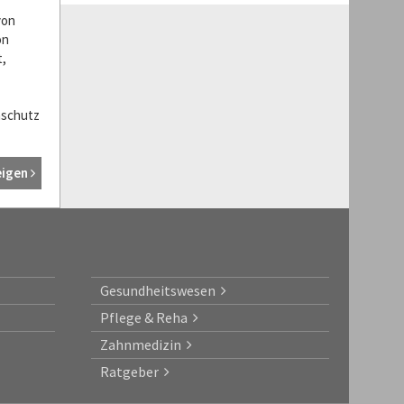
von
on
t,
nschutz
eigen
Gesundheitswesen
Pflege & Reha
Zahnmedizin
Ratgeber