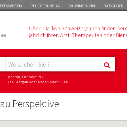
EITSWESEN
PFLEGE & REHA
ZAHNMEDIZIN
RATGEBER
Über 1 Million Schweizer/innen finden bei 
jährlich ihren Arzt, Therapeuten oder Diens
DER
Kanton, Ort oder PLZ
(z.B. Aargau oder Baden oder 8500)
gau Perspektive