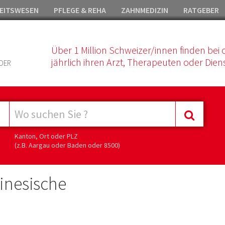
EITSWESEN
PFLEGE & REHA
ZAHNMEDIZIN
RATGEBER
Über 1 Million Schweizer/innen finden bei 
jährlich ihren Arzt, Therapeuten oder Diens
DER
Kanton, Ort oder PLZ
(z.B. Aargau oder Baden oder 8500)
inesische