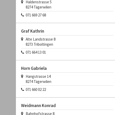
Haldenstrasse 5
8274
Tägerwilen
071 669 27 68
Graf Kathrin
Alte Landstrasse 8
8273
Triboltingen
071 664 13 01
Horn Gabriela
Hangstrasse 14
8274
Tägerwilen
071 660 02 22
Weidmann Konrad
Bahnhofstrasse 8