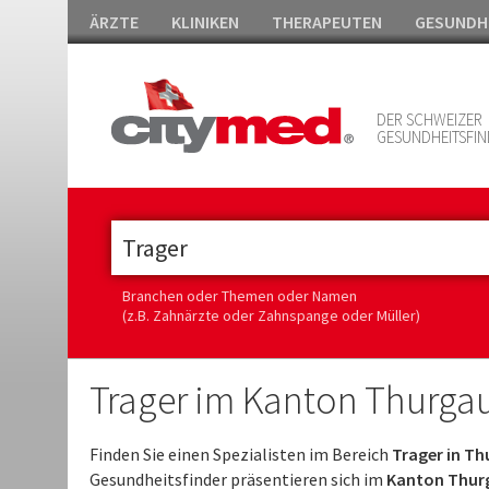
ÄRZTE
KLINIKEN
THERAPEUTEN
GESUNDH
DER SCHWEIZER
GESUNDHEITSFIN
Branchen oder Themen oder Namen
(z.B. Zahnärzte oder Zahnspange oder Müller)
Trager im Kanton Thurga
Finden Sie einen Spezialisten im Bereich
Trager in T
Gesundheitsfinder präsentieren sich im
Kanton Thurg