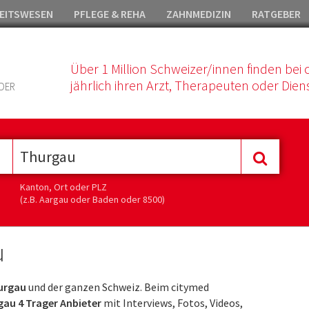
EITSWESEN
PFLEGE & REHA
ZAHNMEDIZIN
RATGEBER
Über 1 Million Schweizer/innen finden bei 
jährlich ihren Arzt, Therapeuten oder Diens
DER
Kanton, Ort oder PLZ
(z.B. Aargau oder Baden oder 8500)
u
hurgau
und der ganzen Schweiz. Beim citymed
au 4 Trager Anbieter
mit Interviews, Fotos, Videos,