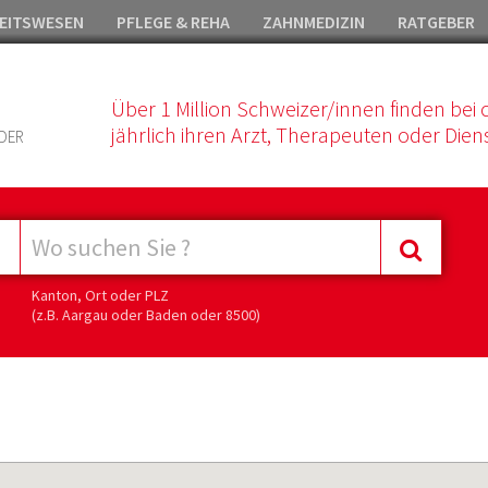
EITSWESEN
PFLEGE & REHA
ZAHNMEDIZIN
RATGEBER
Über 1 Million Schweizer/innen finden bei 
jährlich ihren Arzt, Therapeuten oder Diens
DER
Kanton, Ort oder PLZ
(z.B. Aargau oder Baden oder 8500)