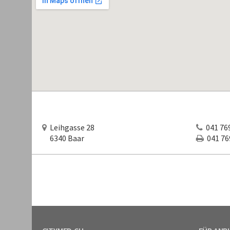
Leihgasse 28
041 769
6340 Baar
041 769