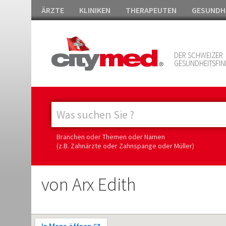
ÄRZTE
KLINIKEN
THERAPEUTEN
GESUNDH
DER SCHWEIZER
GESUNDHEITSFIN
Branchen oder Themen oder Namen
(z.B. Zahnärzte oder Zahnspange oder Müller)
von Arx Edith