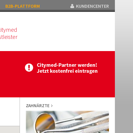
B2B-PLATTFORM
KUNDENCENTER
citymed
tleister
ZAHNÄRZTE