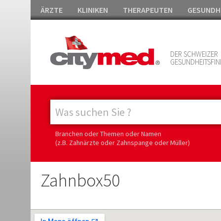
ÄRZTE
KLINIKEN
THERAPEUTEN
GESUNDH
DER SCHWEIZER
GESUNDHEITSFIN
Branchen oder Themen oder Namen
(z.B. Zahnärzte oder Zahnspange oder Müller)
Zahnbox50