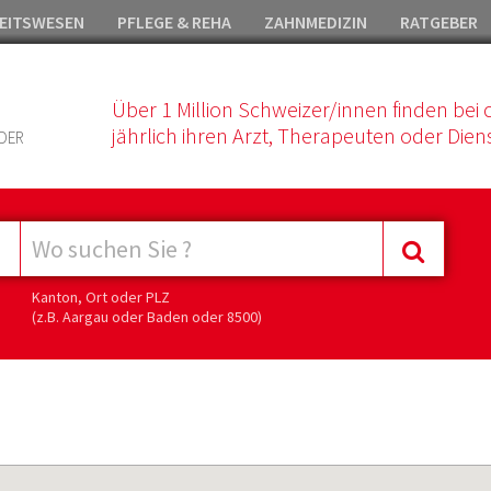
EITSWESEN
PFLEGE & REHA
ZAHNMEDIZIN
RATGEBER
Über 1 Million Schweizer/innen finden bei 
jährlich ihren Arzt, Therapeuten oder Diens
DER
Kanton, Ort oder PLZ
(z.B. Aargau oder Baden oder 8500)