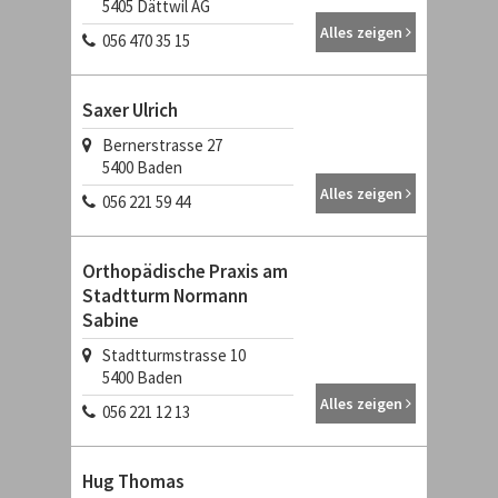
5405
Dättwil AG
Alles zeigen
056 470 35 15
Saxer Ulrich
Bernerstrasse 27
5400
Baden
Alles zeigen
056 221 59 44
Orthopädische Praxis am
Stadtturm Normann
Sabine
Stadtturmstrasse 10
5400
Baden
Alles zeigen
056 221 12 13
Hug Thomas