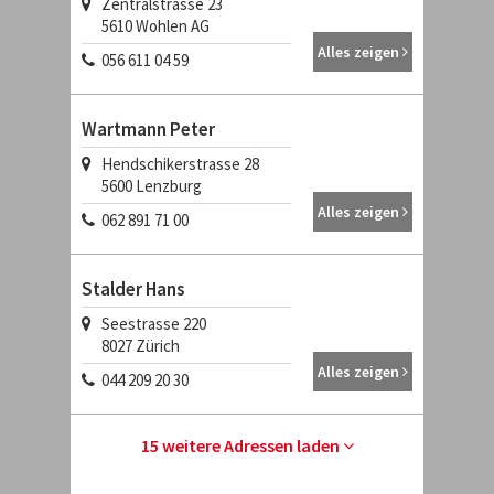
Zentralstrasse 23
5610
Wohlen AG
Alles zeigen
056 611 04 59
Wartmann Peter
Hendschikerstrasse 28
5600
Lenzburg
Alles zeigen
062 891 71 00
Stalder Hans
Seestrasse 220
8027
Zürich
Alles zeigen
044 209 20 30
15 weitere Adressen laden