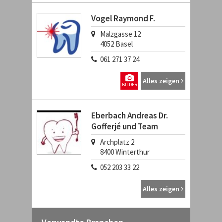
Vogel Raymond F.
Malzgasse 12
4052
Basel
061 271 37 24
Alles zeigen
BILDER
Eberbach Andreas Dr.
Gofferjé und Team
Archplatz 2
8400
Winterthur
052 203 33 22
Alles zeigen