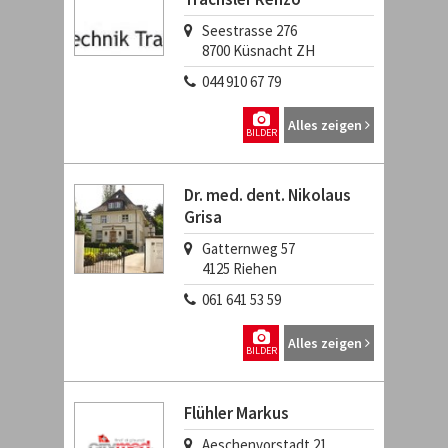
Seestrasse 276
8700
Küsnacht ZH
044 910 67 79
Alles zeigen
BILDER
Dr. med. dent. Nikolaus
Grisa
Gatternweg 57
4125
Riehen
061 641 53 59
Alles zeigen
BILDER
Flühler Markus
Aeschenvorstadt 21