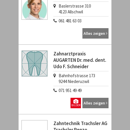
Baslerstrasse 310
4123
Allschwil
061 481 63 03
Alles zeigen
Zahnarztpraxis
AUGARTEN Dr. med. dent.
Udo F. Schneider
Bahnhofstrasse 173
9244
Niederuzwil
071 951 49 49
Alles zeigen
BILDER
Zahntechnik Trachsler AG
Trachsler Renzo