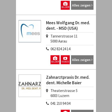
Alles zeigen
BILDER
Mees Wolfgang Dr. med.
dent. - MSD (USA)
Tannerstrasse 11
5000
Aarau
062 824 24 14
Alles zeigen
BILDER
VIDEOS
Zahnarztpraxis Dr. med.
dent. Michelle Baier
Theaterstrasse 5
6003
Luzern
041 210 94 04