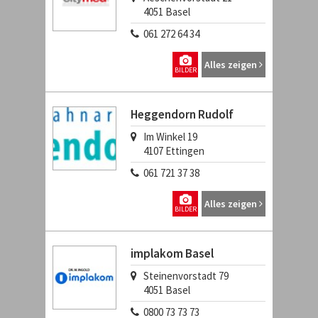
4051
Basel
061 272 64 34
Alles zeigen
BILDER
Heggendorn Rudolf
Im Winkel 19
4107
Ettingen
061 721 37 38
Alles zeigen
BILDER
implakom Basel
Steinenvorstadt 79
4051
Basel
0800 73 73 73