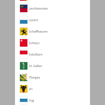
Liechtenstein
Luzern
Schaffhausen
Schwyz
Solothurn
St. Gallen
Thurgau
Uri
Zug