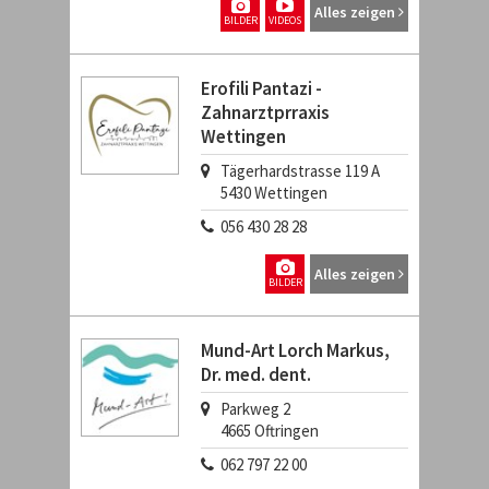
Alles zeigen
BILDER
VIDEOS
Erofili Pantazi -
Zahnarztprraxis
Wettingen
Tägerhardstrasse 119 A
5430
Wettingen
056 430 28 28
Alles zeigen
BILDER
Mund-Art Lorch Markus,
Dr. med. dent.
Parkweg 2
4665
Oftringen
062 797 22 00