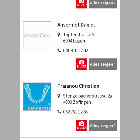
Alles zeigen
BILDER
Ansermet Daniel
Töpferstrasse 5
6004
Luzern
041 410 22 42
Alles zeigen
BILDER
Traianou Christian
Stengelbacherstrasse 2a
4800
Zofingen
062 751 12 85
Alles zeigen
BILDER