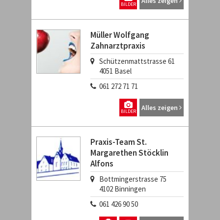
Alles zeigen
BILDER
Müller Wolfgang
Zahnarztpraxis
Schützenmattstrasse 61
4051
Basel
061 272 71 71
Alles zeigen
BILDER
Praxis-Team St.
Margarethen Stöcklin
Alfons
Bottmingerstrasse 75
4102
Binningen
061 426 90 50