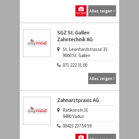
Alles zeigen
BILDER
SGZ St. Gallen
Zahntechnik AG
St. Leonhardstrasse 35
9000
St. Gallen
071 222 31 00
Alles zeigen
Zahnarztpraxis AG
Rätikonstr.31
9490
Vaduz
00423 237 59 59