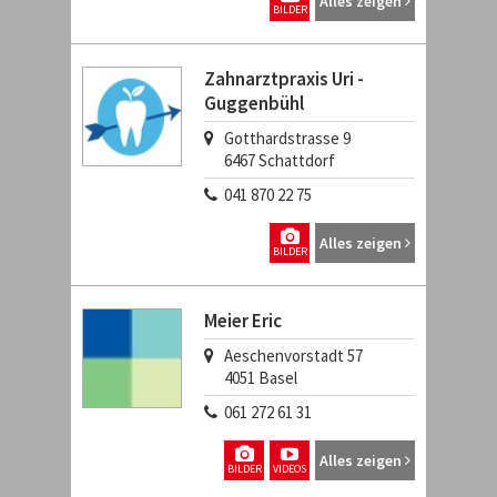
Alles zeigen
BILDER
Zahnarztpraxis Uri -
Guggenbühl
Gotthardstrasse 9
6467
Schattdorf
041 870 22 75
Alles zeigen
BILDER
Meier Eric
Aeschenvorstadt 57
4051
Basel
061 272 61 31
Alles zeigen
BILDER
VIDEOS