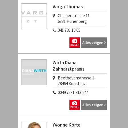
Varga Thomas
Chamerstrasse 11
6331
Hünenberg
041 783 18 65
Alles zeigen
BILDER
Wirth Diana
Zahnarztpraxis
Beethovenstrasse 1
78464
Konstanz
0049 7531 813 244
Alles zeigen
BILDER
Yvonne Körte