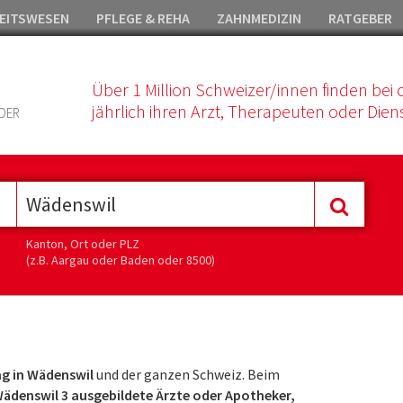
EITSWESEN
PFLEGE & REHA
ZAHNMEDIZIN
RATGEBER
Über 1 Million Schweizer/innen finden bei 
jährlich ihren Arzt, Therapeuten oder Diens
DER
Kanton, Ort oder PLZ
(z.B. Aargau oder Baden oder 8500)
g in Wädenswil
und der ganzen Schweiz. Beim
ädenswil 3 ausgebildete Ärzte oder Apotheker,