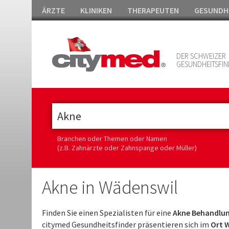
ÄRZTE
KLINIKEN
THERAPEUTEN
GESUNDH
DER SCHWEIZER
GESUNDHEITSFIN
Branchen oder Themen oder Namen
(z.B. Zahnärzte oder Zahnspange oder Müller)
Akne in Wädenswil
Finden Sie einen Spezialisten für eine
Akne Behandlun
citymed Gesundheitsfinder präsentieren sich im
Ort W