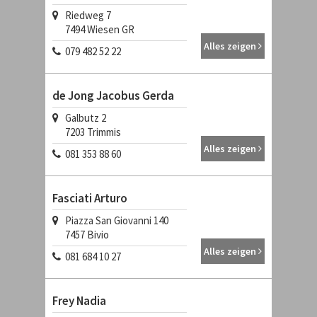
Riedweg 7
7494
Wiesen GR
Alles zeigen
079 482 52 22
de Jong Jacobus Gerda
Galbutz 2
7203
Trimmis
Alles zeigen
081 353 88 60
Fasciati Arturo
Piazza San Giovanni 140
7457
Bivio
Alles zeigen
081 684 10 27
Frey Nadia