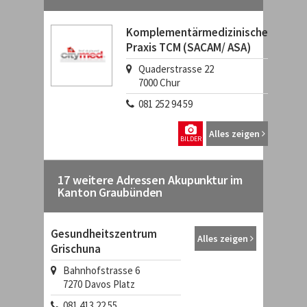
Komplementärmedizinische
Praxis TCM (SACAM/ ASA)
Quaderstrasse 22
7000
Chur
081 252 94 59
Alles zeigen
BILDER
17 weitere Adressen Akupunktur im
Kanton Graubünden
Gesundheitszentrum
Alles zeigen
Grischuna
Bahnhofstrasse 6
7270
Davos Platz
081 413 22 55