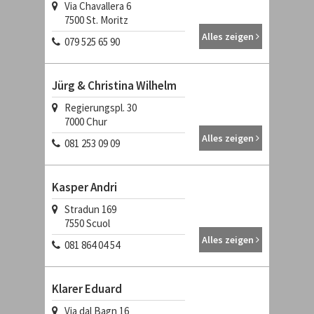
Via Chavallera 6
7500
St. Moritz
Alles zeigen
079 525 65 90
Jürg & Christina Wilhelm
Regierungspl. 30
7000
Chur
Alles zeigen
081 253 09 09
Kasper Andri
Stradun 169
7550
Scuol
Alles zeigen
081 864 04 54
Klarer Eduard
Via dal Bagn 16