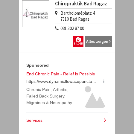
Chiropraktik Bad Ragaz
Bartholoméplatz 4
7310
Bad Ragaz
081 302 87 00
Alles zeigen
BILDER