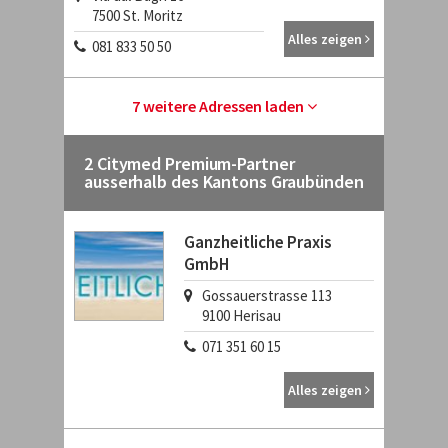
7500
St. Moritz
Alles zeigen
081 833 50 50
7 weitere Adressen laden
2 Citymed Premium-Partner
ausserhalb des Kantons Graubünden
Ganzheitliche Praxis
GmbH
Gossauerstrasse 113
9100
Herisau
071 351 60 15
Alles zeigen