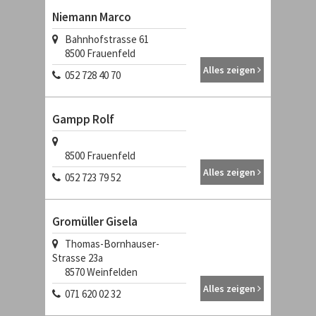
Niemann Marco
Bahnhofstrasse 61
8500
Frauenfeld
Alles zeigen
052 728 40 70
Gampp Rolf
8500
Frauenfeld
Alles zeigen
052 723 79 52
Gromüller Gisela
Thomas-Bornhauser-
Strasse 23a
8570
Weinfelden
Alles zeigen
071 620 02 32