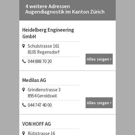
4 weitere Adressen
Augendiagnostik im Kanton Zürich
Heidelberg Engineering
GmbH
Schulstrasse 161
8105
Regensdorf
Alles zeigen
044 888 70 20
Medilas AG
Grindlenstrasse 3
8954
Geroldswil
Alles zeigen
044 747 40 00
VON HOFF AG
Rütistrasse 16