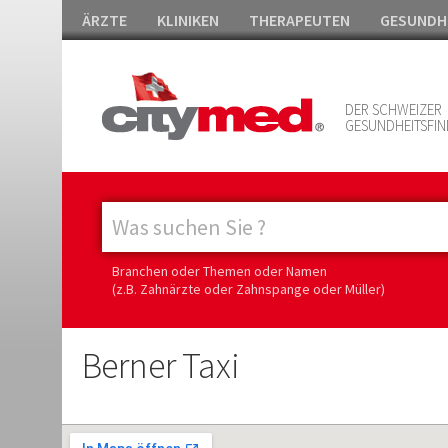
ÄRZTE
KLINIKEN
THERAPEUTEN
GESUNDH
DER SCHWEIZER
GESUNDHEITSFIN
Branchen oder Themen oder Namen
(z.B. Zahnärzte oder Zahnspange oder Müller)
Berner Taxi