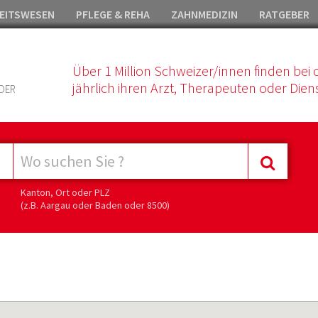
EITSWESEN
PFLEGE & REHA
ZAHNMEDIZIN
RATGEBER
Über 1 Million Schweizer/innen finden bei 
jährlich ihren Arzt, Therapeuten oder Diens
DER
Kanton, Ort oder PLZ
(z.B. Aargau oder Baden oder 8500)