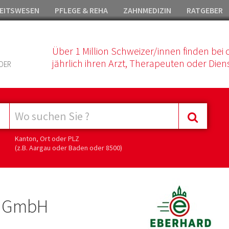
EITSWESEN
PFLEGE & REHA
ZAHNMEDIZIN
RATGEBER
Über 1 Million Schweizer/innen finden bei 
jährlich ihren Arzt, Therapeuten oder Diens
DER
Kanton, Ort oder PLZ
(z.B. Aargau oder Baden oder 8500)
en GmbH