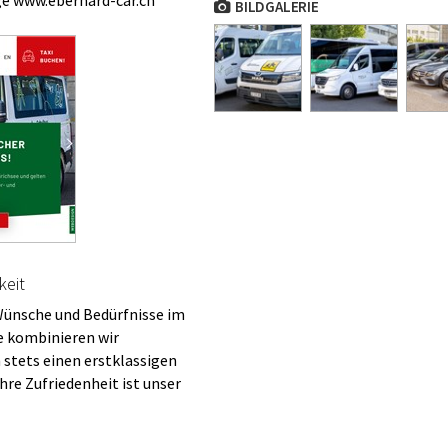
ge www.eberhard-car.ch
BILDGALERIE
keit
 Wünsche und Bedürfnisse im
e kombinieren wir
 stets einen erstklassigen
Ihre Zufriedenheit ist unser