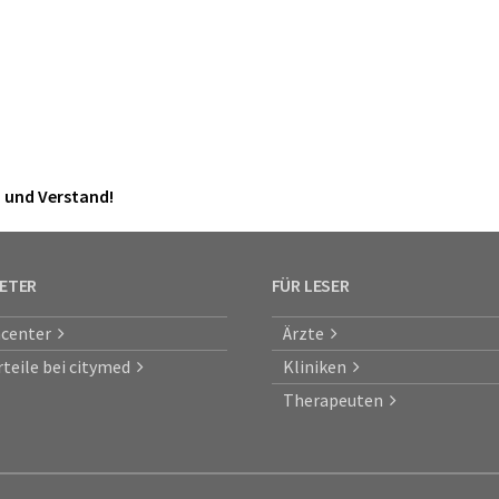
z und Verstand!
IETER
FÜR LESER
center
Ärzte
rteile bei citymed
Kliniken
Therapeuten