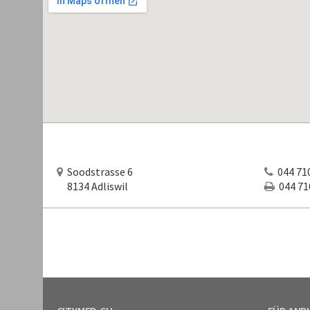
Soodstrasse 6
044 710
8134 Adliswil
044 710