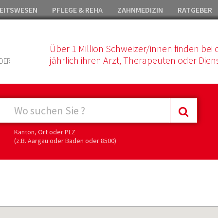
EITSWESEN
PFLEGE & REHA
ZAHNMEDIZIN
RATGEBER
Über 1 Million Schweizer/innen finden bei 
jährlich ihren Arzt, Therapeuten oder Diens
DER
Kanton, Ort oder PLZ
(z.B. Aargau oder Baden oder 8500)