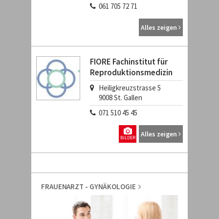
061 705 72 71
Alles zeigen
FIORE Fachinstitut für
Reproduktionsmedizin
Heiligkreuzstrasse 5
9008
St. Gallen
071 510 45 45
Alles zeigen
BILDER
FRAUENARZT - GYNÄKOLOGIE