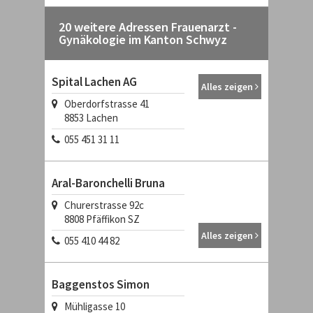
20 weitere Adressen Frauenarzt -
Gynäkologie im Kanton Schwyz
Spital Lachen AG
Alles zeigen
Oberdorfstrasse 41
8853
Lachen
055 451 31 11
Aral-Baronchelli Bruna
Churerstrasse 92c
8808
Pfäffikon SZ
Alles zeigen
055 410 44 82
Baggenstos Simon
Mühligasse 10