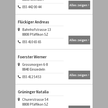
Alles zeigen
055 442 00 44
Flückiger Andreas
Bahnhofstrasse 13
8808
Pfäffikon SZ
Alles zeigen
055 410 65 65
Foerster Werner
Grossmorgen 6-8
8840
Einsiedeln
Alles zeigen
055 412 54 53
Grüninger Natalia
Churerstrasse 54
8808
Pfäffikon SZ