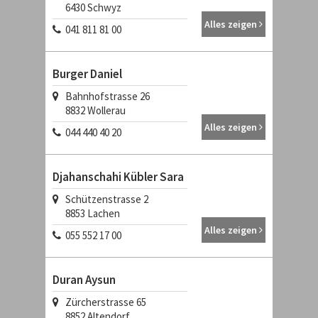
6430
Schwyz
Alles zeigen
041 811 81 00
Burger Daniel
Bahnhofstrasse 26
8832
Wollerau
Alles zeigen
044 440 40 20
Djahanschahi Kübler Sara
Schützenstrasse 2
8853
Lachen
Alles zeigen
055 552 17 00
Duran Aysun
Zürcherstrasse 65
8852
Altendorf