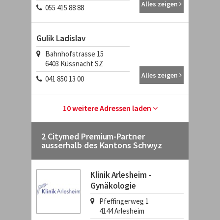
Alles zeigen
055 415 88 88
Gulik Ladislav
Bahnhofstrasse 15
6403
Küssnacht SZ
Alles zeigen
041 850 13 00
10 weitere Adressen laden
2 Citymed Premium-Partner
ausserhalb des Kantons Schwyz
Klinik Arlesheim -
Gynäkologie
Pfeffingerweg 1
4144
Arlesheim