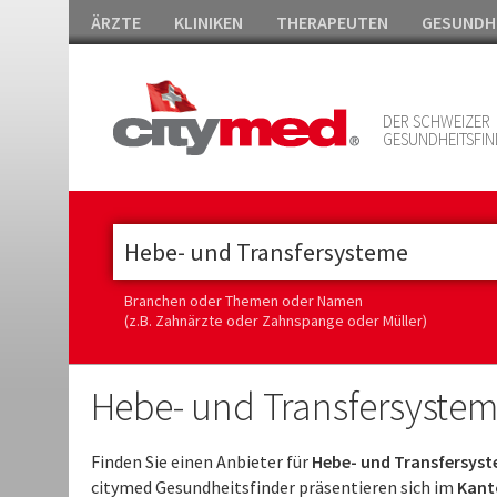
ÄRZTE
KLINIKEN
THERAPEUTEN
GESUNDH
DER SCHWEIZER
GESUNDHEITSFIN
Branchen oder Themen oder Namen
(z.B. Zahnärzte oder Zahnspange oder Müller)
Hebe- und Transfersystem
Finden Sie einen Anbieter für
Hebe- und Transfersyst
citymed Gesundheitsfinder präsentieren sich im
Kanto