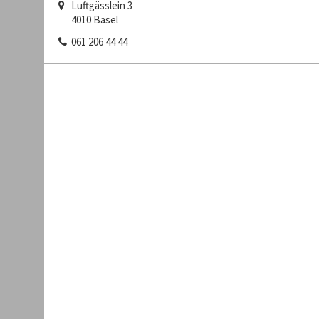
Luftgässlein 3
4010
Basel
061 206 44 44