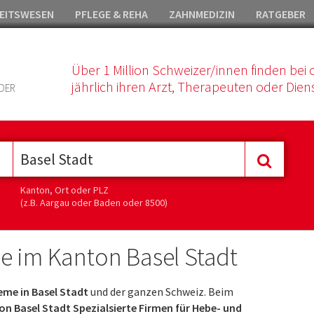
EITSWESEN
PFLEGE & REHA
ZAHNMEDIZIN
RATGEBER
Über 1 Million Schweizer/innen finden bei 
jährlich ihren Arzt, Therapeuten oder Diens
DER
Kanton, Ort oder PLZ
(z.B. Aargau oder Baden oder 8500)
e im Kanton Basel Stadt
eme in Basel Stadt
und der ganzen Schweiz. Beim
n Basel Stadt Spezialsierte Firmen für Hebe- und