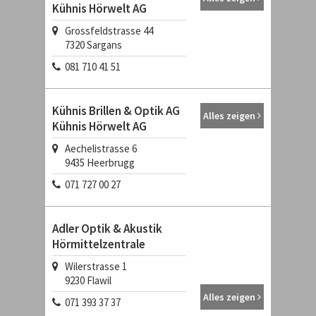
Kühnis Hörwelt AG
Grossfeldstrasse 44
7320
Sargans
081 710 41 51
Kühnis Brillen & Optik AG
Alles zeigen
Kühnis Hörwelt AG
Aechelistrasse 6
9435
Heerbrugg
071 727 00 27
Adler Optik & Akustik
Hörmittelzentrale
Wilerstrasse 1
9230
Flawil
Alles zeigen
071 393 37 37