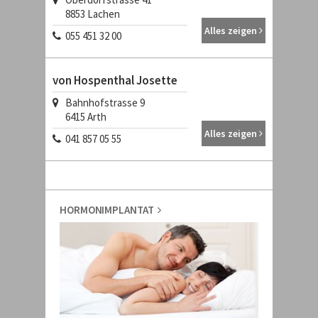
8853
Lachen
Alles zeigen
055 451 32 00
von Hospenthal Josette
Bahnhofstrasse 9
6415
Arth
Alles zeigen
041 857 05 55
HORMONIMPLANTAT