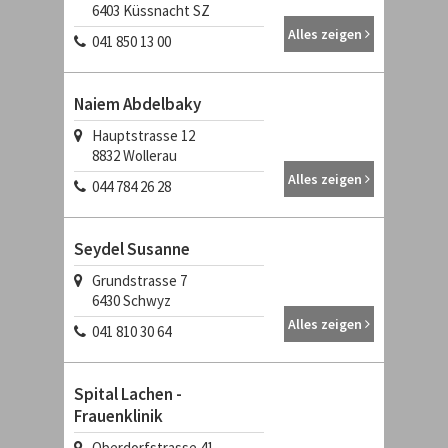
6403
Küssnacht SZ
Alles zeigen
041 850 13 00
Naiem Abdelbaky
Hauptstrasse 12
8832
Wollerau
Alles zeigen
044 784 26 28
Seydel Susanne
Grundstrasse 7
6430
Schwyz
Alles zeigen
041 810 30 64
Spital Lachen -
Frauenklinik
Oberdorfstrasse 41