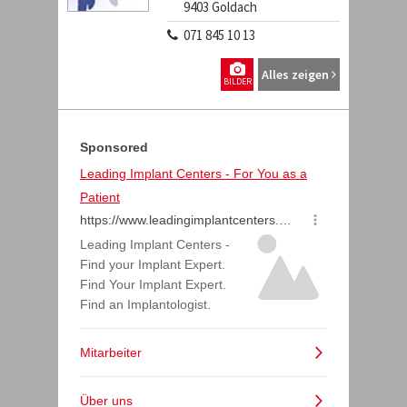
9403
Goldach
071 845 10 13
Alles zeigen
BILDER